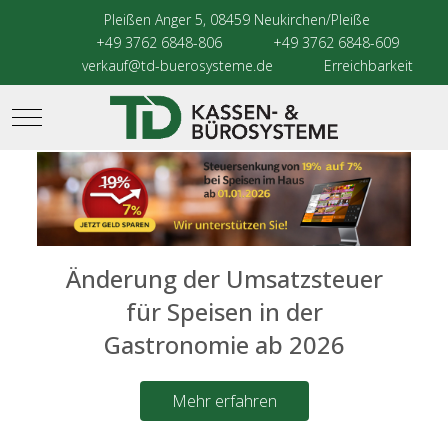
Pleißen Anger 5, 08459 Neukirchen/Pleiße
+49 3762 6848-806
+49 3762 6848-609
verkauf@td-buerosysteme.de
Erreichbarkeit
Mobile Menu Toggle
Änderung der Umsatzsteuer
für Speisen in der
Gastronomie ab 2026
Mehr erfahren