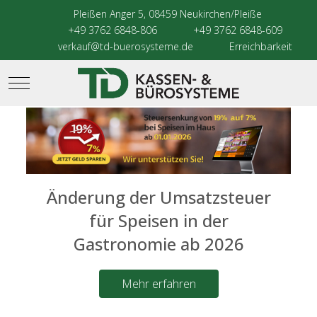
Pleißen Anger 5, 08459 Neukirchen/Pleiße
+49 3762 6848-806
+49 3762 6848-609
verkauf@td-buerosysteme.de
Erreichbarkeit
Mobile Menu Toggle
Änderung der Umsatzsteuer
für Speisen in der
Gastronomie ab 2026
Mehr erfahren