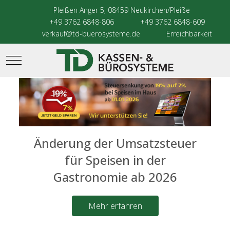
Pleißen Anger 5, 08459 Neukirchen/Pleiße
+49 3762 6848-806
+49 3762 6848-609
verkauf@td-buerosysteme.de
Erreichbarkeit
Mobile Menu Toggle
Änderung der Umsatzsteuer
für Speisen in der
Gastronomie ab 2026
Mehr erfahren