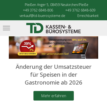
Pleißen Anger 5, 08459 Neukirchen/Pleiße
+49 3762 6848-806
+49 3762 6848-609
verkauf@td-buerosysteme.de
Erreichbarkeit
Mobile Menu Toggle
Änderung der Umsatzsteuer
für Speisen in der
Gastronomie ab 2026
Mehr erfahren