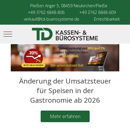
Pleißen Anger 5, 08459 Neukirchen/Pleiße
+49 3762 6848-806
+49 3762 6848-609
verkauf@td-buerosysteme.de
Erreichbarkeit
Mobile Menu Toggle
Änderung der Umsatzsteuer
für Speisen in der
Gastronomie ab 2026
Mehr erfahren