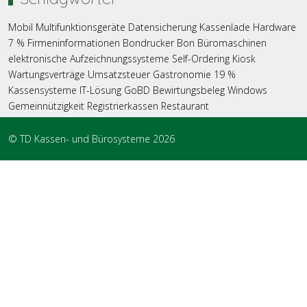
Mobil
Multifunktionsgeräte
Datensicherung
Kassenlade
Hardware
7 %
Firmeninformationen
Bondrucker
Bon
Büromaschinen
elektronische Aufzeichnungssysteme
Self-Ordering
Kiosk
Wartungsverträge
Umsatzsteuer
Gastronomie
19 %
Kassensysteme
IT-Lösung
GoBD
Bewirtungsbeleg
Windows
Gemeinnützigkeit
Registrierkassen
Restaurant
© TD Kassen- und Bürosysteme 2026