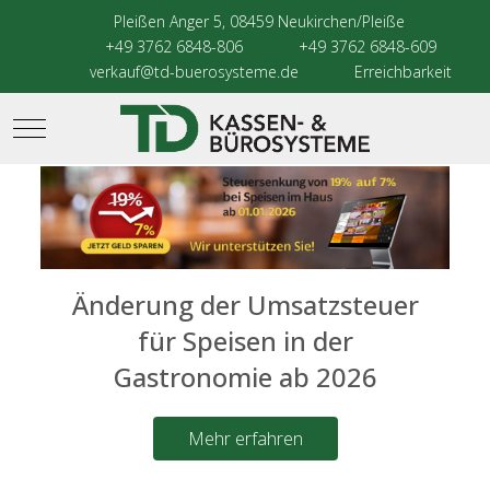
Pleißen Anger 5, 08459 Neukirchen/Pleiße
+49 3762 6848-806
+49 3762 6848-609
verkauf@td-buerosysteme.de
Erreichbarkeit
Mobile Menu Toggle
Änderung der Umsatzsteuer
für Speisen in der
Gastronomie ab 2026
Mehr erfahren