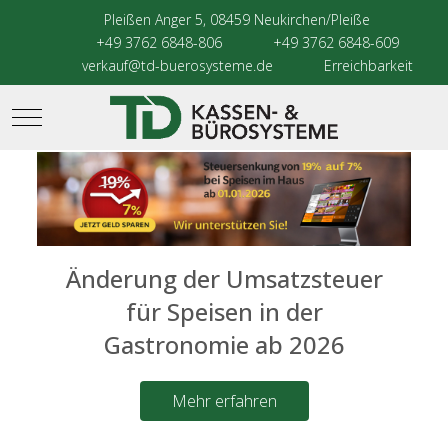
Pleißen Anger 5, 08459 Neukirchen/Pleiße
+49 3762 6848-806
+49 3762 6848-609
verkauf@td-buerosysteme.de
Erreichbarkeit
Mobile Menu Toggle
Änderung der Umsatzsteuer
für Speisen in der
Gastronomie ab 2026
Mehr erfahren