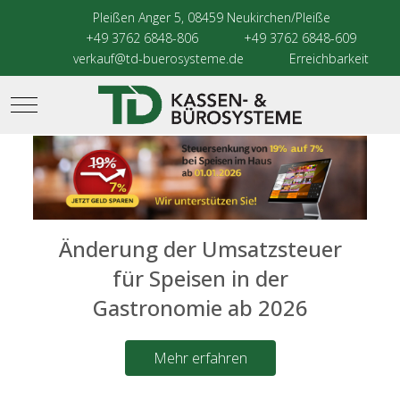
Pleißen Anger 5, 08459 Neukirchen/Pleiße
+49 3762 6848-806
+49 3762 6848-609
verkauf@td-buerosysteme.de
Erreichbarkeit
Mobile Menu Toggle
Änderung der Umsatzsteuer
für Speisen in der
Gastronomie ab 2026
Mehr erfahren