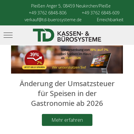
Pleißen Anger 5, 08459 Neukirchen/Pleiße
+49 3762 6848-806
+49 3762 6848-609
verkauf@td-buerosysteme.de
Erreichbarkeit
Mobile Menu Toggle
Änderung der Umsatzsteuer
für Speisen in der
Gastronomie ab 2026
Mehr erfahren