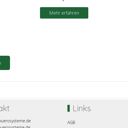
Mehr erfahren
n
akt
Links
buerosysteme.de
AGB
buerosysteme.de