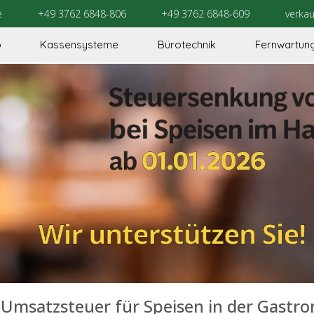
e
+49 3762 6848-806
+49 3762 6848-609
verka
o
Kassensysteme
Bürotechnik
Fernwartun
Umsatzsteuer für Speisen in der Gastr