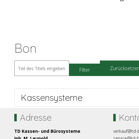
Bon
Zurücksetze
Filter
Kassensysteme
Adresse
Kont
TD Kassen- und Bürosysteme
verkauf@td-
Inh. M. Leupold
service@td-