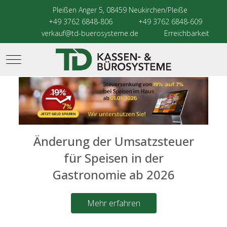
Pleißen Anger 5, 08459 Neukirchen/Pleiße
+49 3762 6848-806
+49 3762 6848-609
verkauf@td-buerosysteme.de
Erreichbarkeit
Mobile Menu Toggle
Änderung der Umsatzsteuer
für Speisen in der
Gastronomie ab 2026
Mehr erfahren