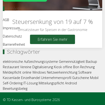
Links
Steuersenkung von 19 auf 7 %
AGB
Impressum
Umsatzsteuer für Speisen in der Gastronomie
Datenschutz
Erfahren Sie mehr
Barrierefreiheit
Schlagwörter
elektronische Aufzeichnungssysteme
Gemeinnützigkeit
Backup
Restaurant
Vereine
Digitalisierung
Kiosk
offline
Bon
Rechnung
Meldepflicht
online
Windows
Netzwerkeinrichtung
Software
Kassenlade
Einzelhandel
Unternehmensprofil
Gutscheine
Mobil
Self-Ordering
IT-Lösung
Mitteilungspflicht
Android
Bewirtungsbeleg
© TD Kassen- und Bürosysteme 2026