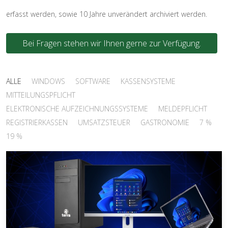
erfasst werden, sowie 10 Jahre unverändert archiviert werden.
Bei Fragen stehen wir Ihnen gerne zur Verfügung.
ALLE
WINDOWS
SOFTWARE
KASSENSYSTEME
MITTEILUNGSPFLICHT
ELEKTRONISCHE AUFZEICHNUNGSSYSTEME
MELDEPFLICHT
REGISTRIERKASSEN
UMSATZSTEUER
GASTRONOMIE
7 %
19 %