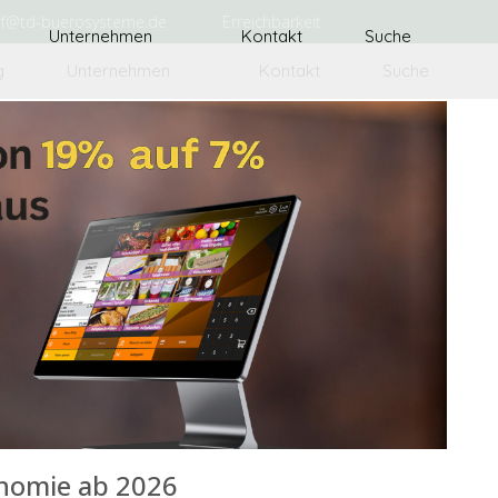
uf@td-buerosysteme.de
Erreichbarkeit
g
Unternehmen
Kontakt
Suche
onomie ab 2026