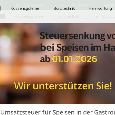
e
+49 3762 6848-806
+49 3762 6848-609
verka
o
Kassensysteme
Bürotechnik
Fernwartun
Umsatzsteuer für Speisen in der Gastr